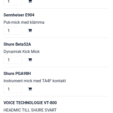
Sennheiser
E906
mängd
Sennheiser E904
Puk-mick med klämma
Sennheiser
E904
mängd
Shure Beta52A
Dynamisk Kick Mick
Shure
Beta52A
mängd
Shure PGA98H
Instrument mick med TA4F kontakt
Shure
PGA98H
mängd
VOICE TECHNOLOGIE VT-800
HEADMIC TILL SHURE SVART