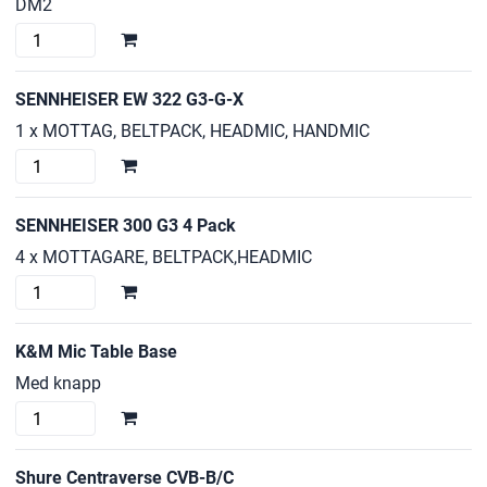
DM2
sE
Electronics
DM2
SENNHEISER EW 322 G3-G-X
mängd
1 x MOTTAG, BELTPACK, HEADMIC, HANDMIC
SENNHEISER
EW
322
SENNHEISER 300 G3 4 Pack
G3-
4 x MOTTAGARE, BELTPACK,HEADMIC
G-
SENNHEISER
X
300
mängd
G3
K&M Mic Table Base
4
Med knapp
Pack
K&M
mängd
Mic
Table
Shure Centraverse CVB-B/C