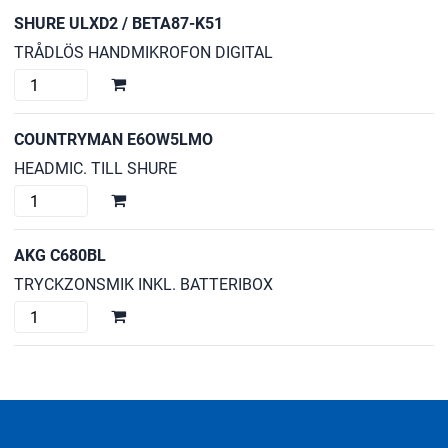
/
SHURE ULXD2 / BETA87-K51
BETA58-
TRÅDLÖS HANDMIKROFON DIGITAL
K51
SHURE
mängd
ULXD2
/
COUNTRYMAN E6OW5LMO
BETA87-
HEADMIC. TILL SHURE
K51
COUNTRYMAN
mängd
E6OW5LMO
mängd
AKG C680BL
TRYCKZONSMIK INKL. BATTERIBOX
AKG
C680BL
mängd