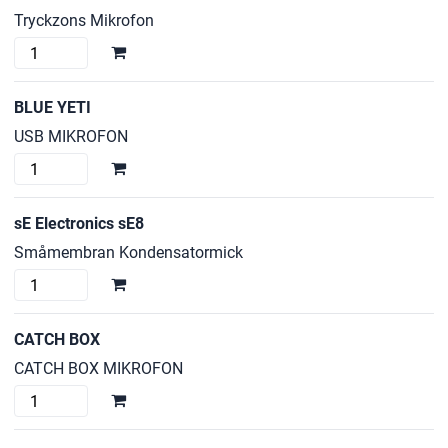
Base
Tryckzons Mikrofon
mängd
Shure
Centraverse
CVB-
BLUE YETI
B/C
USB MIKROFON
mängd
BLUE
YETI
mängd
sE Electronics sE8
Småmembran Kondensatormick
sE
Electronics
sE8
CATCH BOX
mängd
CATCH BOX MIKROFON
CATCH
BOX
mängd