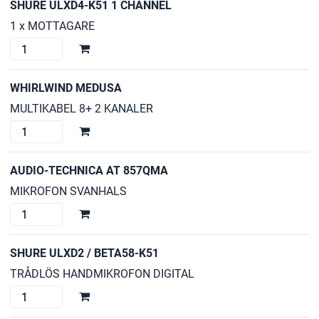
SHURE ULXD4-K51 1 CHANNEL
1 x MOTTAGARE
SHURE
ULXD4-
K51
WHIRLWIND MEDUSA
1
MULTIKABEL 8+ 2 KANALER
CHANNEL
WHIRLWIND
mängd
MEDUSA
mängd
AUDIO-TECHNICA AT 857QMA
MIKROFON SVANHALS
AUDIO-
TECHNICA
AT
SHURE ULXD2 / BETA58-K51
857QMA
TRÅDLÖS HANDMIKROFON DIGITAL
mängd
SHURE
ULXD2