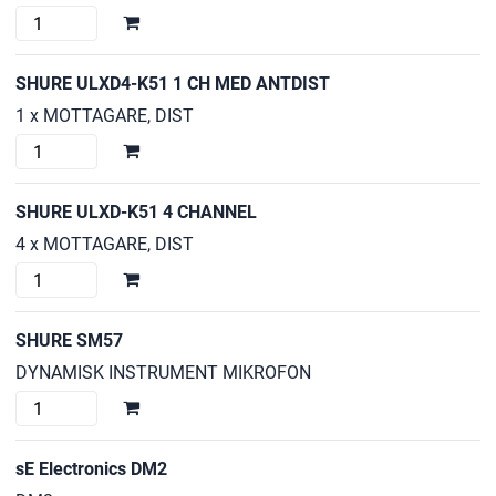
VOICE
TECHNOLOGIE
VT-
SHURE ULXD4-K51 1 CH MED ANTDIST
800
1 x MOTTAGARE, DIST
mängd
SHURE
ULXD4-
K51
SHURE ULXD-K51 4 CHANNEL
1
4 x MOTTAGARE, DIST
CH
SHURE
MED
ULXD-
ANTDIST
K51
mängd
SHURE SM57
4
DYNAMISK INSTRUMENT MIKROFON
CHANNEL
SHURE
mängd
SM57
mängd
sE Electronics DM2