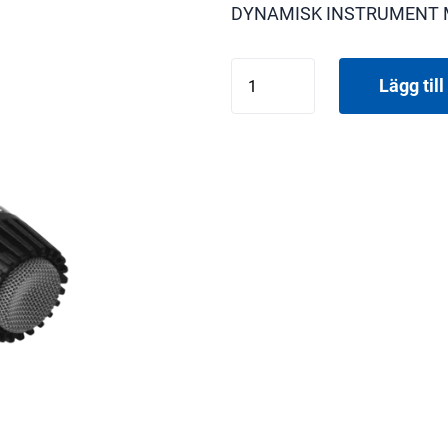
DYNAMISK INSTRUMENT 
SHURE
Lägg till 
SM57
mängd