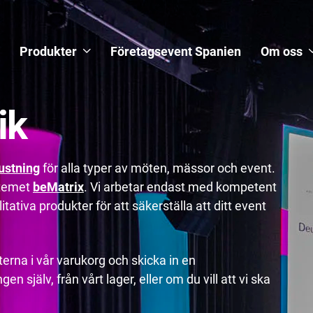
Produkter
Företagsevent Spanien
Om oss
ik
ustning
för alla typer av möten, mässor och event.
stemet
beMatrix
. Vi arbetar endast med kompetent
tativa produkter för att säkerställa att ditt event
erna i vår varukorg och skicka in en
n själv, från vårt lager, eller om du vill att vi ska