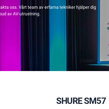
akta oss. Vårt team av erfarna tekniker hjälper dig
utbud av AV-utrustning.
SHURE SM57