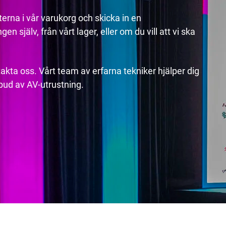
erna i vår varukorg och skicka in en
n själv, från vårt lager, eller om du vill att vi ska
akta oss. Vårt team av erfarna tekniker hjälper dig
utbud av AV-utrustning.