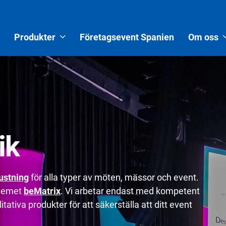
Produkter
Företagsevent Spanien
Om oss
ik
ustning
för alla typer av möten, mässor och event.
stemet
beMatrix
. Vi arbetar endast med kompetent
tativa produkter för att säkerställa att ditt event