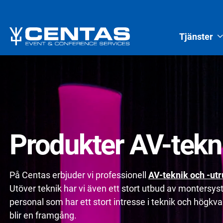
Tjänster
Produkter AV-tekn
På Centas erbjuder vi professionell
AV-teknik och -utr
Utöver teknik har vi även ett stort utbud av montersy
personal som har ett stort intresse i teknik och högkvali
blir en framgång.