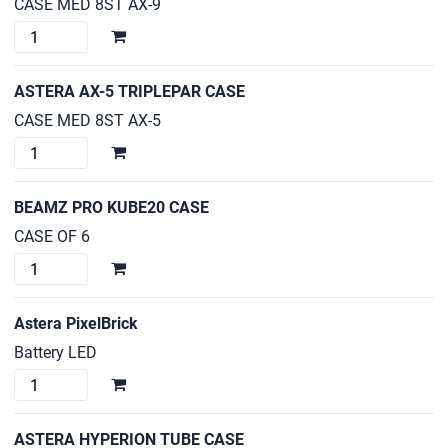
CASE MED 8ST AX-9
ASTERA
AX-
9
ASTERA AX-5 TRIPLEPAR CASE
POWERPAR
CASE MED 8ST AX-5
mängd
ASTERA
AX-
5
BEAMZ PRO KUBE20 CASE
TRIPLEPAR
CASE OF 6
CASE
BEAMZ
mängd
PRO
KUBE20
Astera PixelBrick
CASE
Battery LED
mängd
Astera
PixelBrick
mängd
ASTERA HYPERION TUBE CASE