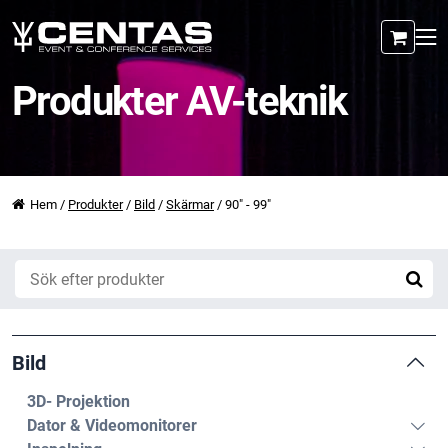
Produkter AV-teknik
Hem
/
Produkter
/
Bild
/
Skärmar
/
90" - 99"
Bild
3D- Projektion
Dator & Videomonitorer