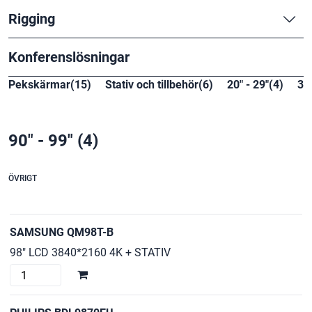
Rigging
Konferenslösningar
Pekskärmar(15)
Stativ och tillbehör(6)
20" - 29"(4)
30"
90" - 99"
(4)
ÖVRIGT
SAMSUNG QM98T-B
98" LCD 3840*2160 4K + STATIV
SAMSUNG
QM98T-
B