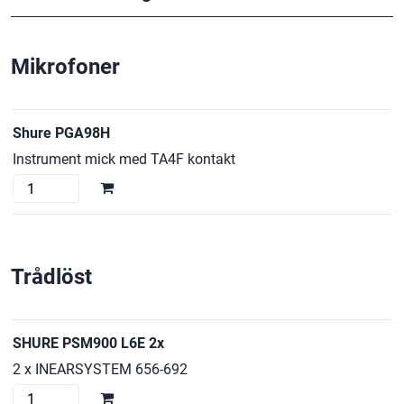
Mikrofoner
Shure PGA98H
Instrument mick med TA4F kontakt
Shure
PGA98H
mängd
Trådlöst
SHURE PSM900 L6E 2x
2 x INEARSYSTEM 656-692
SHURE