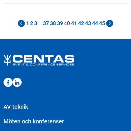
100
KIT
mängd
1
2
3
…
37
38
39
40
41
42
43
44
45
AV-teknik
Möten och konferenser