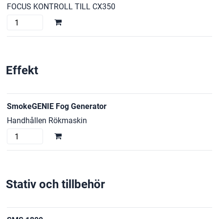
FOCUS KONTROLL TILL CX350
SMALLRIG
MINI
FOLLOW
FOCUS
Effekt
mängd
SmokeGENIE Fog Generator
Handhållen Rökmaskin
SmokeGENIE
Fog
Generator
mängd
Stativ och tillbehör