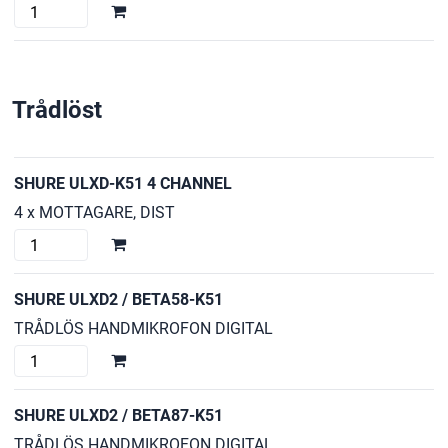
SHURE
UA844E
mängd
Trådlöst
SHURE ULXD-K51 4 CHANNEL
4 x MOTTAGARE, DIST
SHURE
ULXD-
K51
SHURE ULXD2 / BETA58-K51
4
TRÅDLÖS HANDMIKROFON DIGITAL
CHANNEL
SHURE
mängd
ULXD2
/
SHURE ULXD2 / BETA87-K51
BETA58-
TRÅDLÖS HANDMIKROFON DIGITAL