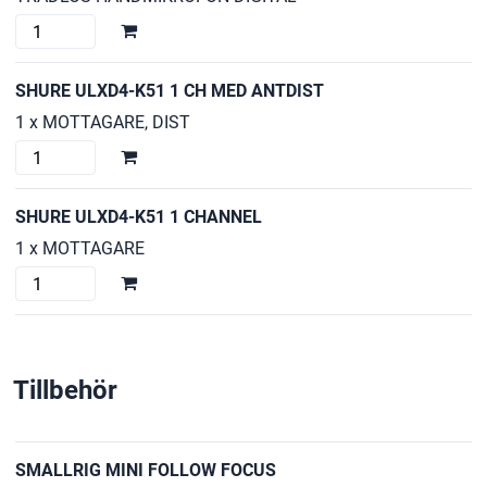
K51
SHURE
mängd
ULXD2
/
SHURE ULXD4-K51 1 CH MED ANTDIST
BETA87-
1 x MOTTAGARE, DIST
K51
SHURE
mängd
ULXD4-
K51
SHURE ULXD4-K51 1 CHANNEL
1
1 x MOTTAGARE
CH
SHURE
MED
ULXD4-
ANTDIST
K51
mängd
1
Tillbehör
CHANNEL
mängd
SMALLRIG MINI FOLLOW FOCUS