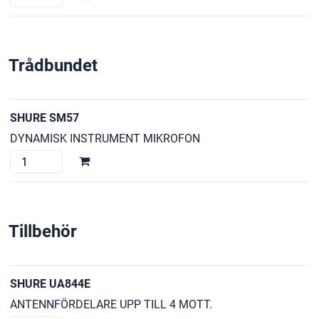
PSM900
L6E
2x
Trådbundet
mängd
SHURE SM57
DYNAMISK INSTRUMENT MIKROFON
SHURE
SM57
mängd
Tillbehör
SHURE UA844E
ANTENNFÖRDELARE UPP TILL 4 MOTT.