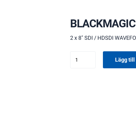
BLACKMAGIC
2 x 8" SDI / HDSDI WAVEF
BLACKMAGIC
Lägg till 
SM
SC
DUO
mängd