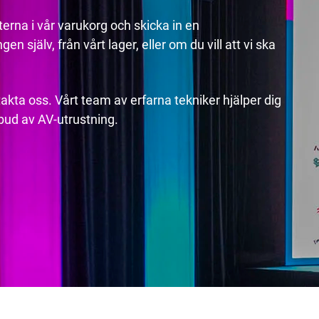
erna i vår varukorg och skicka in en
n själv, från vårt lager, eller om du vill att vi ska
akta oss. Vårt team av erfarna tekniker hjälper dig
utbud av AV-utrustning.