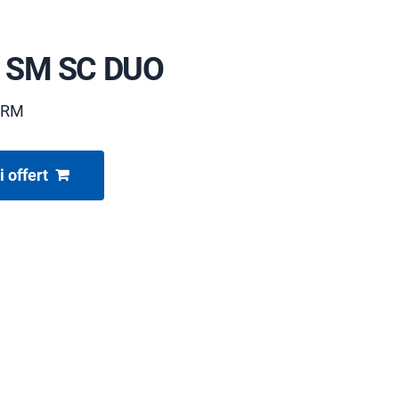
 SM SC DUO
ORM
i offert