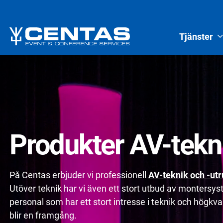
Tjänster
Produkter AV-tekn
På Centas erbjuder vi professionell
AV-teknik och -utr
Utöver teknik har vi även ett stort utbud av montersy
personal som har ett stort intresse i teknik och högkvali
blir en framgång.