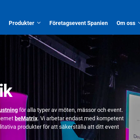
Produkter
Företagsevent Spanien
Om oss
ik
ustning
för alla typer av möten, mässor och event.
stemet
beMatrix
. Vi arbetar endast med kompetent
tativa produkter för att säkerställa att ditt event