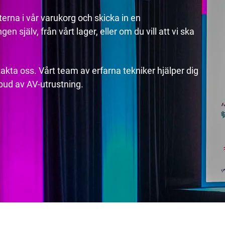
erna i vår varukorg och skicka in en
n själv, från vårt lager, eller om du vill att vi ska
akta oss. Vårt team av erfarna tekniker hjälper dig
utbud av AV-utrustning.