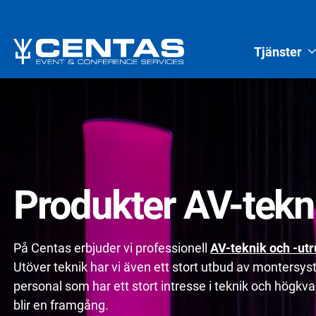
Tjänster
Produkter AV-tekn
På Centas erbjuder vi professionell
AV-teknik och -utr
Utöver teknik har vi även ett stort utbud av montersy
personal som har ett stort intresse i teknik och högkvali
blir en framgång.