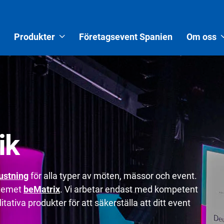
Produkter
Företagsevent Spanien
Om oss
ik
ustning
för alla typer av möten, mässor och event.
stemet
beMatrix
. Vi arbetar endast med kompetent
tativa produkter för att säkerställa att ditt event