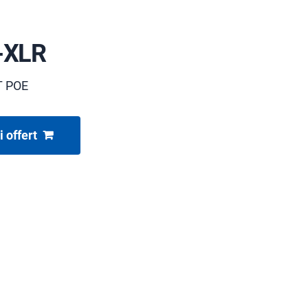
-XLR
T POE
i offert