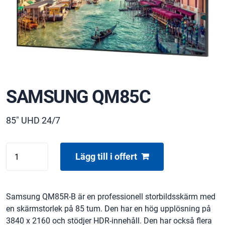
SAMSUNG QM85C
85" UHD 24/7
SAMSUNG
Lägg till i offert
QM85C
mängd
Samsung QM85R-B är en professionell storbildsskärm med
en skärmstorlek på 85 tum. Den har en hög upplösning på
3840 x 2160 och stödjer HDR-innehåll. Den har också flera