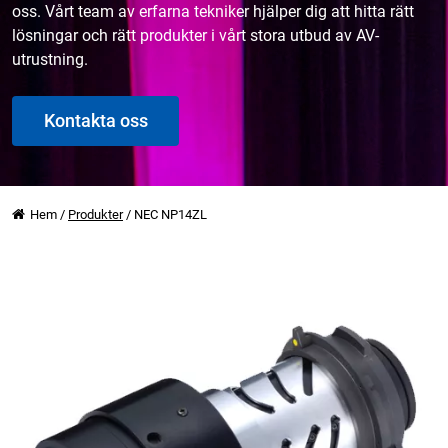
oss. Vårt team av erfarna tekniker hjälper dig att hitta rätt
lösningar och rätt produkter i vårt stora utbud av AV-
utrustning.
Kontakta oss
Hem
/
Produkter
/
NEC NP14ZL