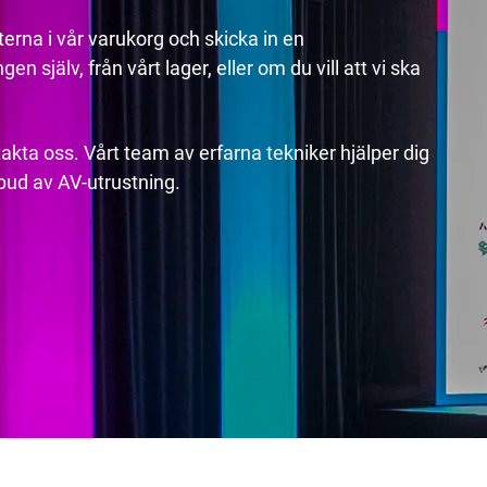
erna i vår varukorg och skicka in en
n själv, från vårt lager, eller om du vill att vi ska
akta oss. Vårt team av erfarna tekniker hjälper dig
utbud av AV-utrustning.