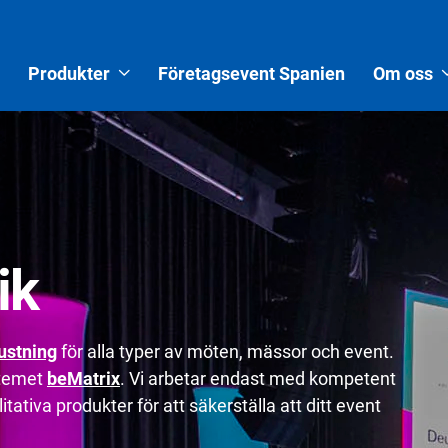
Produkter
Företagsevent Spanien
Om oss
ik
ustning
för alla typer av möten, mässor och event.
stemet
beMatrix
. Vi arbetar endast med kompetent
tativa produkter för att säkerställa att ditt event