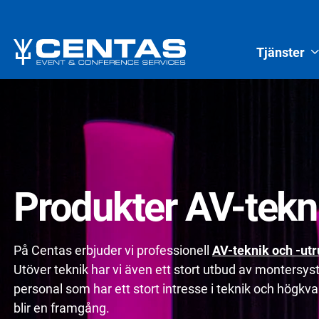
Tjänster
Produkter AV-tekn
På Centas erbjuder vi professionell
AV-teknik och -utr
Utöver teknik har vi även ett stort utbud av montersy
personal som har ett stort intresse i teknik och högkvali
blir en framgång.