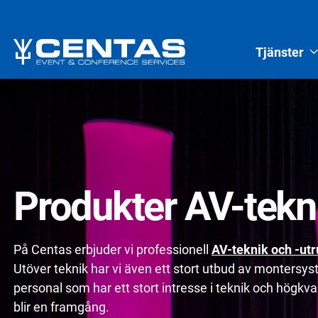
Tjänster
Produkter AV-tekn
På Centas erbjuder vi professionell
AV-teknik och -utr
Utöver teknik har vi även ett stort utbud av montersy
personal som har ett stort intresse i teknik och högkvali
blir en framgång.