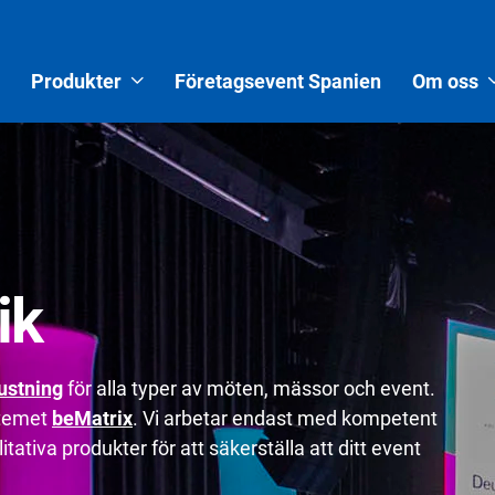
Produkter
Företagsevent Spanien
Om oss
ik
ustning
för alla typer av möten, mässor och event.
stemet
beMatrix
. Vi arbetar endast med kompetent
tativa produkter för att säkerställa att ditt event