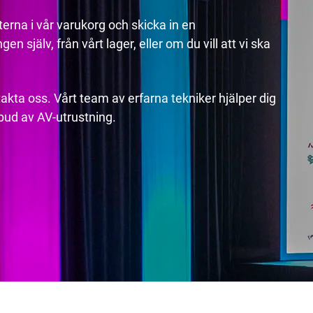
erna i vår varukorg och skicka in en
n själv, från vårt lager, eller om du vill att vi ska
akta oss. Vårt team av erfarna tekniker hjälper dig
utbud av AV-utrustning.