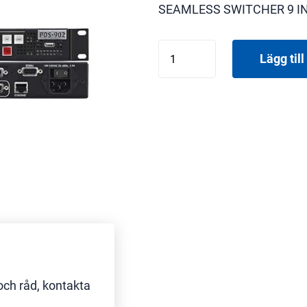
SEAMLESS SWITCHER 9 I
BARCO
Lägg till 
PDS-
902
3G
mängd
och råd, kontakta