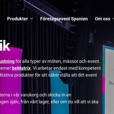
Produkter
Företagsevent Spanien
Om oss
ik
ustning
för alla typer av möten, mässor och event.
stemet
beMatrix
. Vi arbetar endast med kompetent
tativa produkter för att säkerställa att ditt event
erna i vår varukorg och skicka in en
n själv, från vårt lager, eller om du vill att vi ska