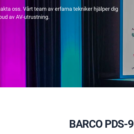
akta oss. Vårt team av erfarna tekniker hjälper dig
utbud av AV-utrustning.
BARCO PDS-9