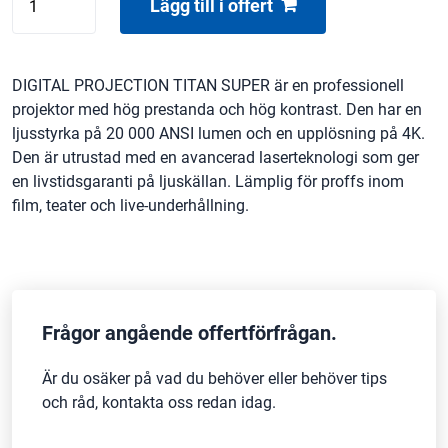
Lägg till i offert
PROJECTION
TITAN
SUPER
DIGITAL PROJECTION TITAN SUPER är en professionell
mängd
projektor med hög prestanda och hög kontrast. Den har en
ljusstyrka på 20 000 ANSI lumen och en upplösning på 4K.
Den är utrustad med en avancerad laserteknologi som ger
en livstidsgaranti på ljuskällan. Lämplig för proffs inom
film, teater och live-underhållning.
Frågor angående offertförfrågan.
Är du osäker på vad du behöver eller behöver tips
och råd, kontakta oss redan idag.