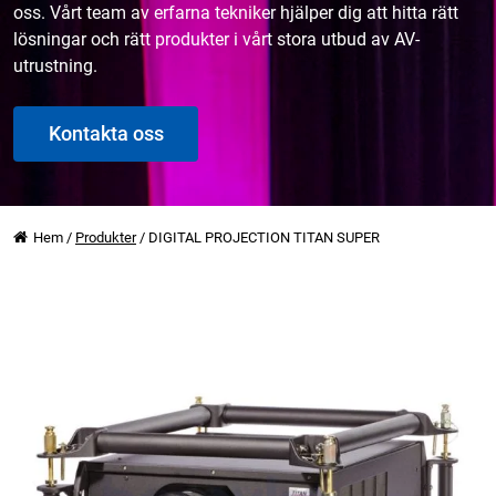
oss. Vårt team av erfarna tekniker hjälper dig att hitta rätt
lösningar och rätt produkter i vårt stora utbud av AV-
utrustning.
Kontakta oss
Hem
/
Produkter
/
DIGITAL PROJECTION TITAN SUPER