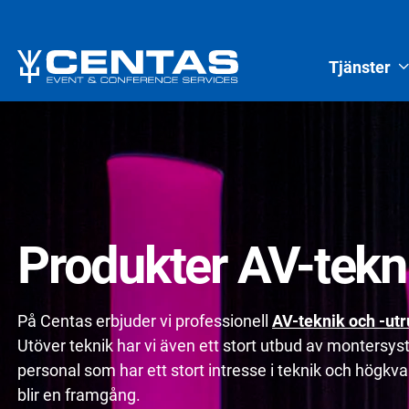
Tjänster
Produkter AV-tekn
På Centas erbjuder vi professionell
AV-teknik och -utr
Utöver teknik har vi även ett stort utbud av montersy
personal som har ett stort intresse i teknik och högkvali
blir en framgång.