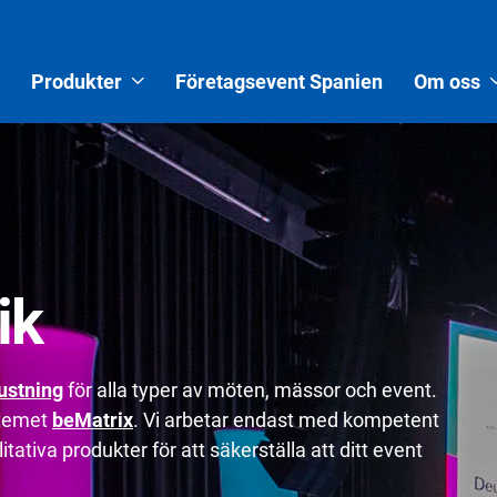
Produkter
Företagsevent Spanien
Om oss
ik
ustning
för alla typer av möten, mässor och event.
stemet
beMatrix
. Vi arbetar endast med kompetent
tativa produkter för att säkerställa att ditt event