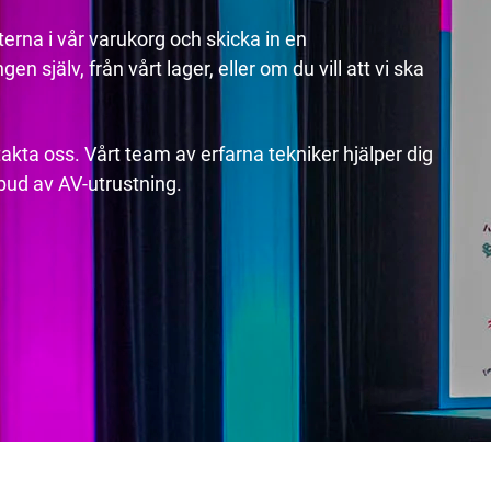
erna i vår varukorg och skicka in en
n själv, från vårt lager, eller om du vill att vi ska
akta oss. Vårt team av erfarna tekniker hjälper dig
utbud av AV-utrustning.