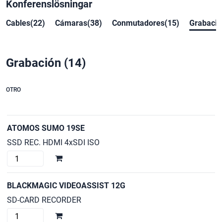
Konferenslösningar
Cables(22)
Cámaras(38)
Conmutadores(15)
Grabació
Grabación
(14)
OTRO
ATOMOS SUMO 19SE
SSD REC. HDMI 4xSDI ISO
ATOMOS
SUMO
19SE
BLACKMAGIC VIDEOASSIST 12G
cantidad
SD-CARD RECORDER
BLACKMAGIC