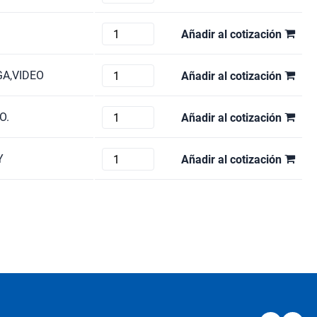
cantidad
PDS-
902
FOLSOM
Añadir al cotización
3G
DCS-
cantidad
200
FOLSOM
GA,VIDEO
Añadir al cotización
cantidad
IMAGEPRO-
II
FOLSOM
O.
Añadir al cotización
cantidad
IMAGEPRO-
HD
TV-
Y
Añadir al cotización
cantidad
ONE
C2-
6204
cantidad