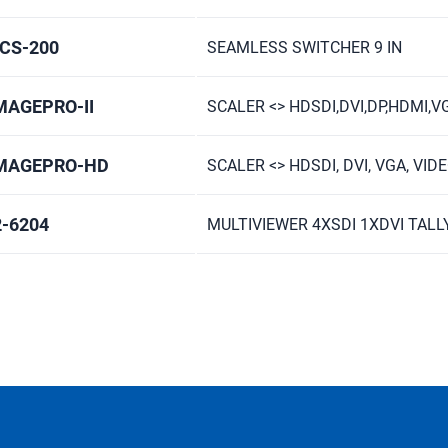
CS-200
SEAMLESS SWITCHER 9 IN
MAGEPRO-II
SCALER <> HDSDI,DVI,DP,HDMI,V
MAGEPRO-HD
SCALER <> HDSDI, DVI, VGA, VIDE
2-6204
MULTIVIEWER 4XSDI 1XDVI TALL