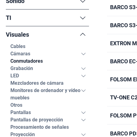
Sonido
BARCO S3
TI
BARCO S3
Visuales
EXTRON MG
Cables
Cámaras
Conmutadores
BARCO EC
Grabación
LED
FOLSOM E
Mezcladores de cámara
Monitores de ordenador y vídeo
TV-ONE C
muebles
Otros
Pantallas
FOLSOM P
Pantallas de proyección
Procesamiento de señales
BARCO PD
Proyección