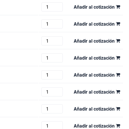
4K
BARCO
Añadir al cotización
SDI
S3-
+
4K
BARCO
Añadir al cotización
AUDIO
cantidad
S3-
cantidad
4K
EXTRON
Añadir al cotización
TRI-
MGP
COMBO
462xi
BARCO
Añadir al cotización
cantidad
HD-
EC-
SDI
50
FOLSOM
Añadir al cotización
cantidad
cantidad
ENCORE
RACK
TV-
Añadir al cotización
cantidad
ONE
C2-
FOLSOM
Añadir al cotización
6104A
PDS-
cantidad
902
BARCO
Añadir al cotización