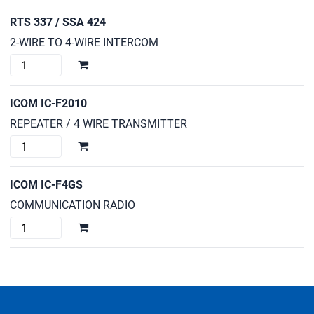
PELTOR
RTS 337 / SSA 424
MT7H7A
2-WIRE TO 4-WIRE INTERCOM
cantidad
RTS
337
/
ICOM IC-F2010
SSA
REPEATER / 4 WIRE TRANSMITTER
424
ICOM
cantidad
IC-
F2010
ICOM IC-F4GS
cantidad
COMMUNICATION RADIO
ICOM
IC-
F4GS
cantidad