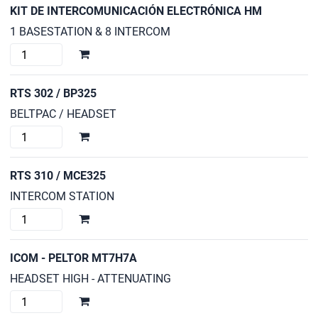
INTERCOMUNICACIÓN
KIT DE INTERCOMUNICACIÓN ELECTRÓNICA HM
HOLLYLAND
1 BASESTATION & 8 INTERCOM
MARS
KIT
T1000
DE
cantidad
INTERCOMUNICACIÓN
RTS 302 / BP325
ELECTRÓNICA
BELTPAC / HEADSET
HM
RTS
cantidad
302
/
RTS 310 / MCE325
BP325
INTERCOM STATION
cantidad
RTS
310
/
ICOM - PELTOR MT7H7A
MCE325
HEADSET HIGH - ATTENUATING
cantidad
ICOM
-