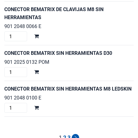
cantidad
PORTADA
CONECTOR BEMATRIX DE CLAVIJAS M8 SIN
DE
HERRAMIENTAS
BEMATRIX
901 2048 0066 E
-
CONECTOR
MARKII
BEMATRIX
cantidad
DE
CONECTOR BEMATRIX SIN HERRAMIENTAS D30
CLAVIJAS
901 2025 0132 POM
M8
CONECTOR
SIN
BEMATRIX
HERRAMIENTAS
SIN
cantidad
CONECTOR BEMATRIX SIN HERRAMIENTAS M8 LEDSKIN
HERRAMIENTAS
901 2048 0100 E
D30
CONECTOR
cantidad
BEMATRIX
SIN
HERRAMIENTAS
M8
1
2
3