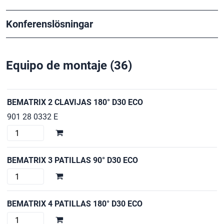
Konferenslösningar
Equipo de montaje
(36)
BEMATRIX 2 CLAVIJAS 180° D30 ECO
901 28 0332 E
BEMATRIX
2
CLAVIJAS
BEMATRIX 3 PATILLAS 90° D30 ECO
180°
BEMATRIX
D30
3
ECO
PATILLAS
BEMATRIX 4 PATILLAS 180° D30 ECO
cantidad
90°
BEMATRIX