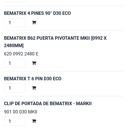
D30
4
ECO
PATILLAS
BEMATRIX 4 PINES 90° D30 ECO
cantidad
180°
BEMATRIX
D30
4
ECO
PINES
BEMATRIX B62 PUERTA PIVOTANTE MKII [0992 X
cantidad
90°
2480MM]
D30
620 0992 2480 E
ECO
BEMATRIX
cantidad
B62
PUERTA
BEMATRIX T 6 PIN D30 ECO
PIVOTANTE
BEMATRIX
MKII
T
[0992
6
CLIP DE PORTADA DE BEMATRIX - MARKII
X
PIN
2480MM]
901 00 030 MKII
D30
cantidad
CLIP
ECO
DE