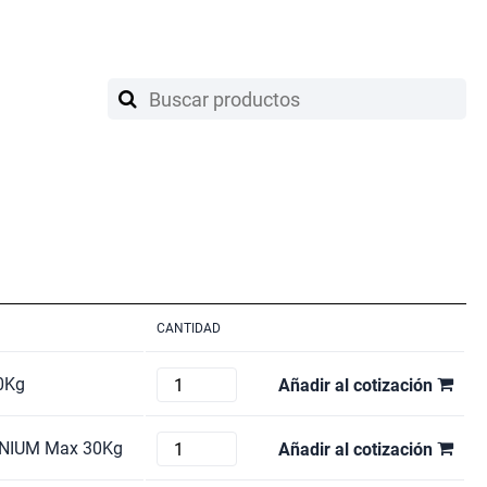
CANTIDAD
Soporte
0Kg
Añadir al cotización
de
pantalla
SMS
NIUM Max 30Kg
Añadir al cotización
KÖNIG
1800