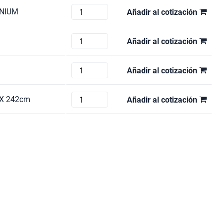
&
cantidad
SMS
INIUM
Añadir al cotización
MEYER
FH
19617
F2000
cantidad
BIGFOOT
Añadir al cotización
cantidad
98"
cantidad
BIGFOOT
Añadir al cotización
80
cantidad
AUDIPACK
X 242cm
Añadir al cotización
FS-
QR120E
cantidad