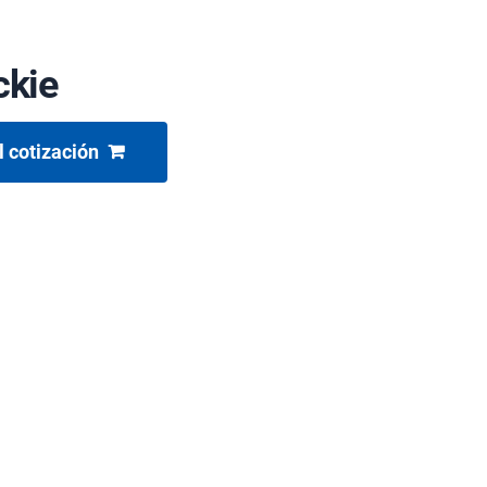
kie
l cotización