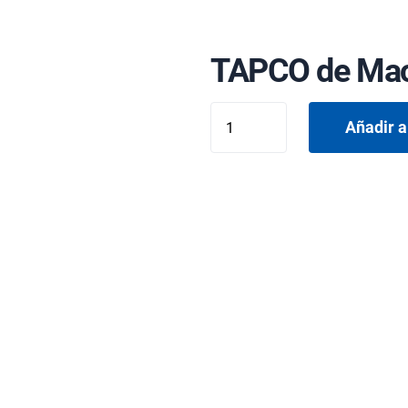
TAPCO de Mac
TAPCO
Añadir a
de
Mackie
cantidad