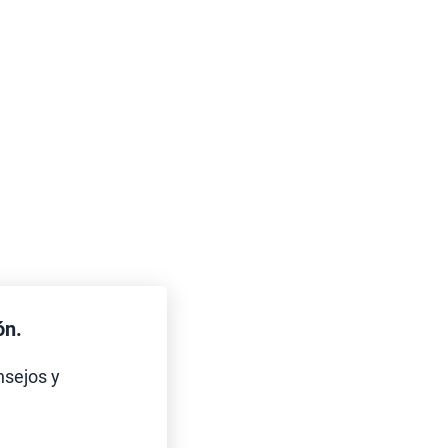
ón.
nsejos y