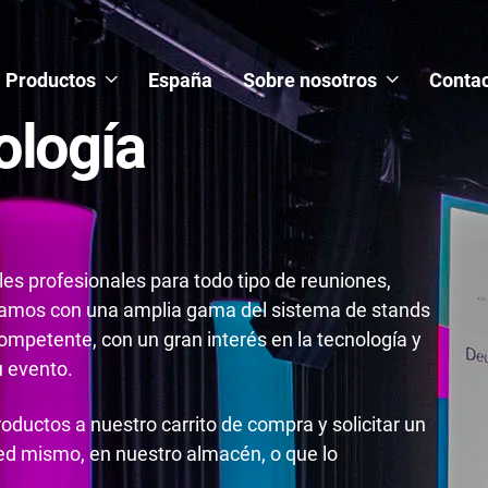
Productos
España
Sobre nosotros
Contac
ología
es profesionales para todo tipo de reuniones,
tamos con una amplia gama del sistema de stands
mpetente, con un gran interés en la tecnología y
u evento.
roductos a nuestro carrito de compra y solicitar un
ted mismo, en nuestro almacén, o que lo