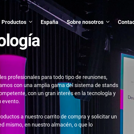
Productos
España
Sobre nosotros
Contac
ología
es profesionales para todo tipo de reuniones,
tamos con una amplia gama del sistema de stands
mpetente, con un gran interés en la tecnología y
u evento.
roductos a nuestro carrito de compra y solicitar un
ted mismo, en nuestro almacén, o que lo