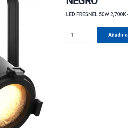
NEGRO
LED FRESNEL 50W 2,700K -
PROLIGHTS
Añadir a
ECL
MINI
FRESNELL
VW
NEGRO
cantidad