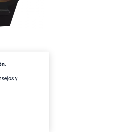
ón.
nsejos y