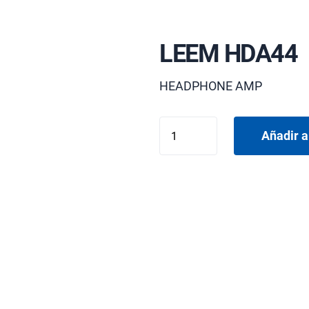
LEEM HDA44
HEADPHONE AMP
LEEM
Añadir a
HDA44
cantidad