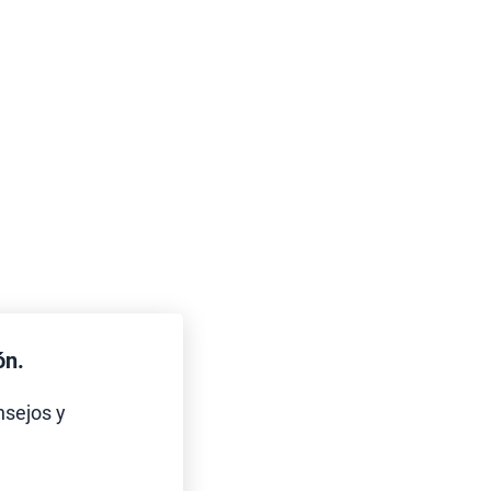
ón.
nsejos y